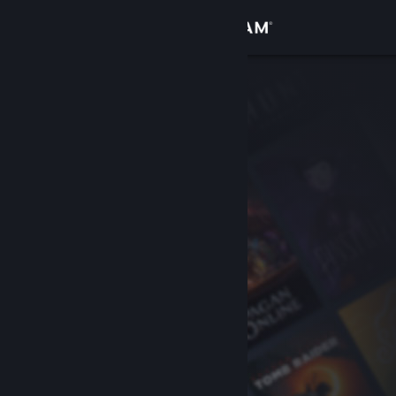
Se connecter
Magasin
Communauté
À propos
Support
Changer la langue
Télécharger l'application mobile Steam
Voir version ordi. du site