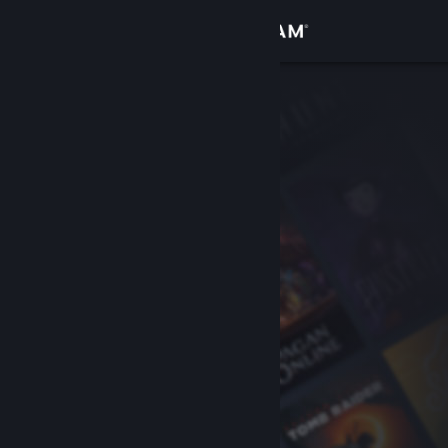
Se connecter
Magasin
Communauté
À propos
Support
Changer la langue
Télécharger l'application mobile Steam
Voir version ordi. du site