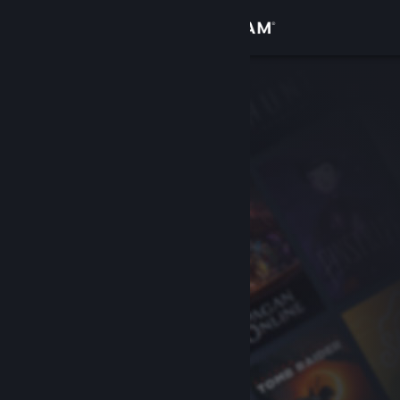
Se connecter
Magasin
Communauté
À propos
Support
Changer la langue
Télécharger l'application mobile Steam
Voir version ordi. du site