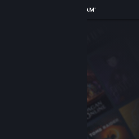
Se connecter
Magasin
Communauté
À propos
Support
Changer la langue
Télécharger l'application mobile Steam
Voir version ordi. du site