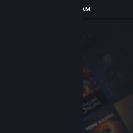
Se connecter
Magasin
Communauté
À propos
Support
Changer la langue
Télécharger l'application mobile Steam
Voir version ordi. du site