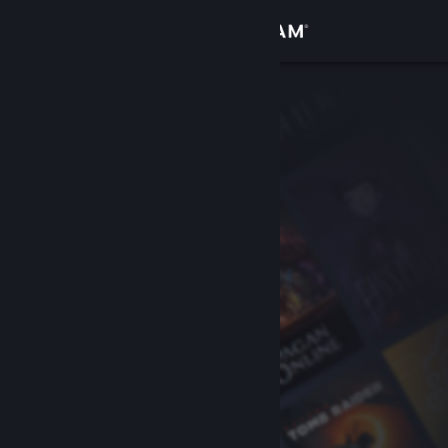
Se connecter
Magasin
Communauté
À propos
Support
Changer la langue
Télécharger l'application mobile Steam
Voir version ordi. du site