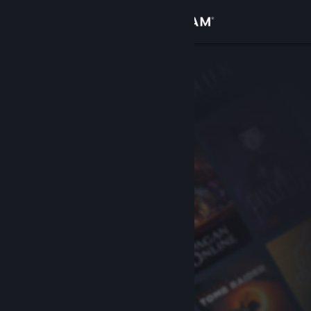
Se connecter
Magasin
Communauté
À propos
Support
Changer la langue
Télécharger l'application mobile Steam
Voir version ordi. du site