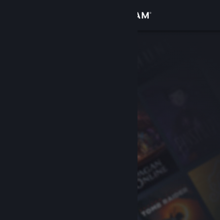
Se connecter
Magasin
Communauté
À propos
Support
Changer la langue
Télécharger l'application mobile Steam
Voir version ordi. du site