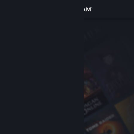
Se connecter
Magasin
Communauté
À propos
Support
Changer la langue
Télécharger l'application mobile Steam
Voir version ordi. du site