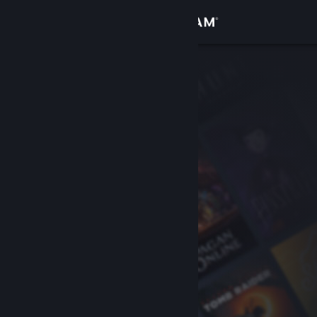
Se connecter
Magasin
Communauté
À propos
Support
Changer la langue
Télécharger l'application mobile Steam
Voir version ordi. du site