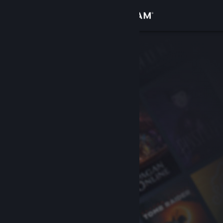
Se connecter
Magasin
Communauté
À propos
Support
Changer la langue
Télécharger l'application mobile Steam
Voir version ordi. du site