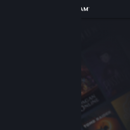
Se connecter
Magasin
Communauté
À propos
Support
Changer la langue
Télécharger l'application mobile Steam
Voir version ordi. du site