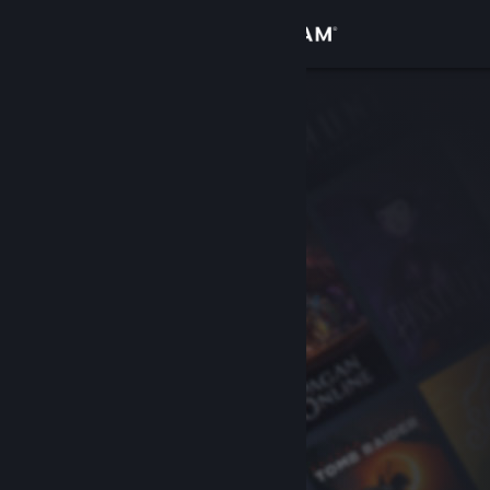
Se connecter
Magasin
Communauté
À propos
Support
Changer la langue
Télécharger l'application mobile Steam
Voir version ordi. du site