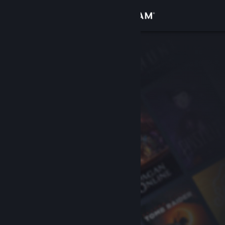
Se connecter
Magasin
Communauté
À propos
Support
Changer la langue
Télécharger l'application mobile Steam
Voir version ordi. du site