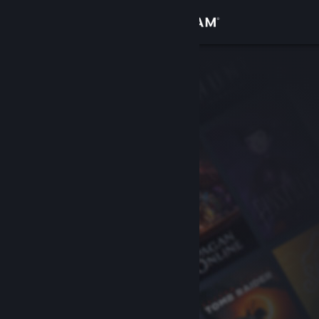
Se connecter
Magasin
Communauté
À propos
Support
Changer la langue
Télécharger l'application mobile Steam
Voir version ordi. du site