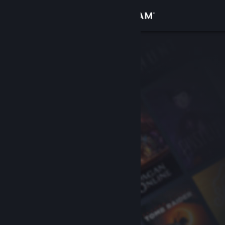
Se connecter
Magasin
Communauté
À propos
Support
Changer la langue
Télécharger l'application mobile Steam
Voir version ordi. du site