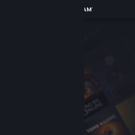
Se connecter
Magasin
Communauté
À propos
Support
Changer la langue
Télécharger l'application mobile Steam
Voir version ordi. du site