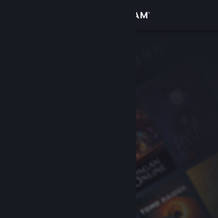
Se connecter
Magasin
Communauté
À propos
Support
Changer la langue
Télécharger l'application mobile Steam
Voir version ordi. du site