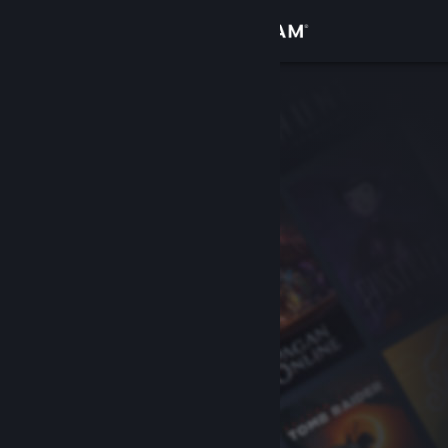
Se connecter
Magasin
Communauté
À propos
Support
Changer la langue
Télécharger l'application mobile Steam
Voir version ordi. du site