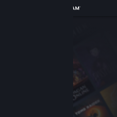
Se connecter
Magasin
Communauté
À propos
Support
Changer la langue
Télécharger l'application mobile Steam
Voir version ordi. du site