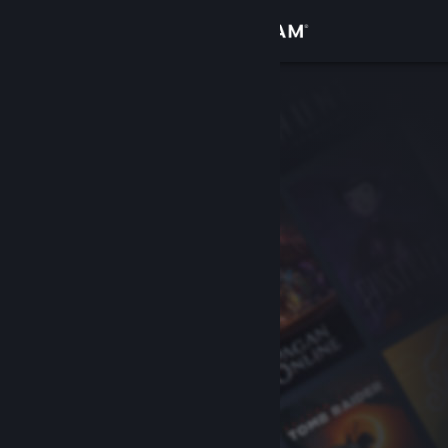
Se connecter
Magasin
Communauté
À propos
Support
Changer la langue
Télécharger l'application mobile Steam
Voir version ordi. du site