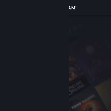
Se connecter
Magasin
Communauté
À propos
Support
Changer la langue
Télécharger l'application mobile Steam
Voir version ordi. du site