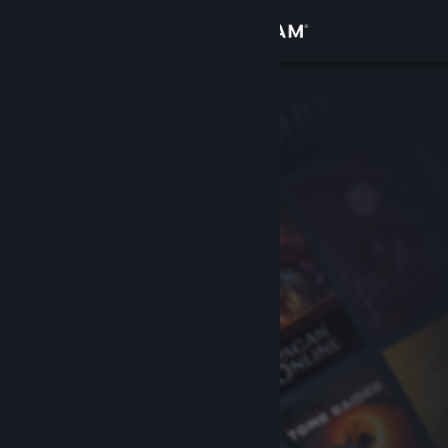
Se connecter
Magasin
Communauté
À propos
Support
Changer la langue
Télécharger l'application mobile Steam
Voir version ordi. du site