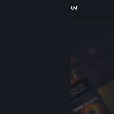
Se connecter
Magasin
Communauté
À propos
Support
Changer la langue
Télécharger l'application mobile Steam
Voir version ordi. du site