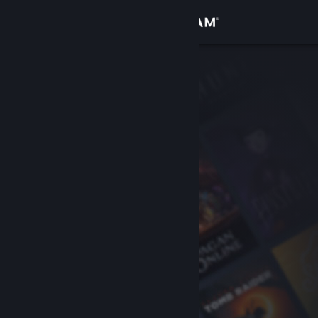
Se connecter
Magasin
Communauté
À propos
Support
Changer la langue
Télécharger l'application mobile Steam
Voir version ordi. du site