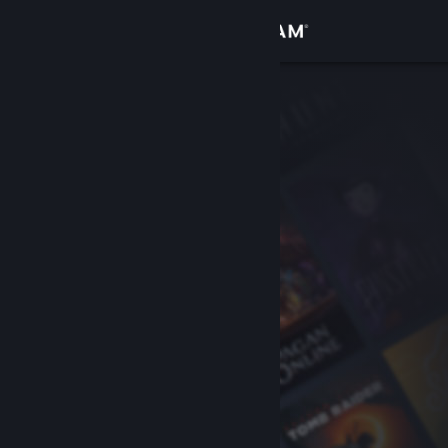
Se connecter
Magasin
Communauté
À propos
Support
Changer la langue
Télécharger l'application mobile Steam
Voir version ordi. du site