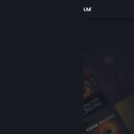
Se connecter
Magasin
Communauté
À propos
Support
Changer la langue
Télécharger l'application mobile Steam
Voir version ordi. du site