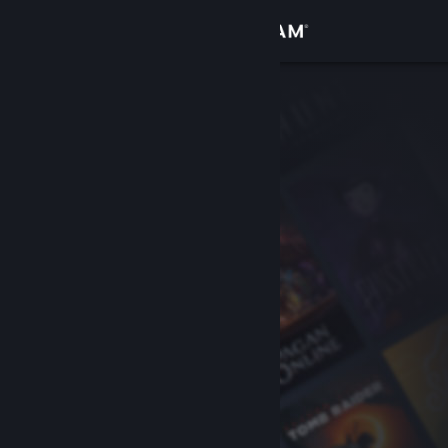
Se connecter
Magasin
Communauté
À propos
Support
Changer la langue
Télécharger l'application mobile Steam
Voir version ordi. du site