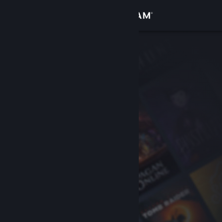
Se connecter
Magasin
Communauté
À propos
Support
Changer la langue
Télécharger l'application mobile Steam
Voir version ordi. du site