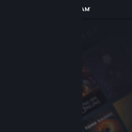
Se connecter
Magasin
Communauté
À propos
Support
Changer la langue
Télécharger l'application mobile Steam
Voir version ordi. du site