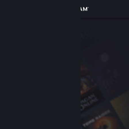
Se connecter
Magasin
Communauté
À propos
Support
Changer la langue
Télécharger l'application mobile Steam
Voir version ordi. du site