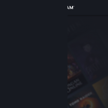
Se connecter
Magasin
Communauté
À propos
Support
Changer la langue
Télécharger l'application mobile Steam
Voir version ordi. du site