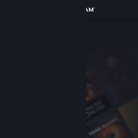
Se connecter
Magasin
Communauté
À propos
Support
Changer la langue
Télécharger l'application mobile Steam
Voir version ordi. du site