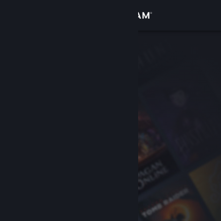
Se connecter
Magasin
Communauté
À propos
Support
Changer la langue
Télécharger l'application mobile Steam
Voir version ordi. du site