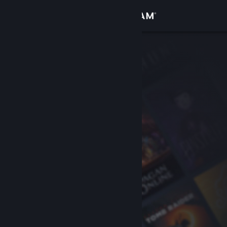
Se connecter
Magasin
Communauté
À propos
Support
Changer la langue
Télécharger l'application mobile Steam
Voir version ordi. du site