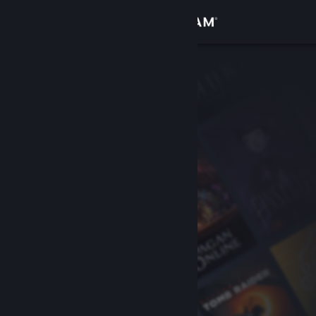
Se connecter
Magasin
Communauté
À propos
Support
Changer la langue
Télécharger l'application mobile Steam
Voir version ordi. du site