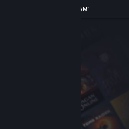
Se connecter
Magasin
Communauté
À propos
Support
Changer la langue
Télécharger l'application mobile Steam
Voir version ordi. du site