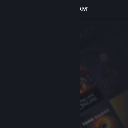
Se connecter
Magasin
Communauté
À propos
Support
Changer la langue
Télécharger l'application mobile Steam
Voir version ordi. du site