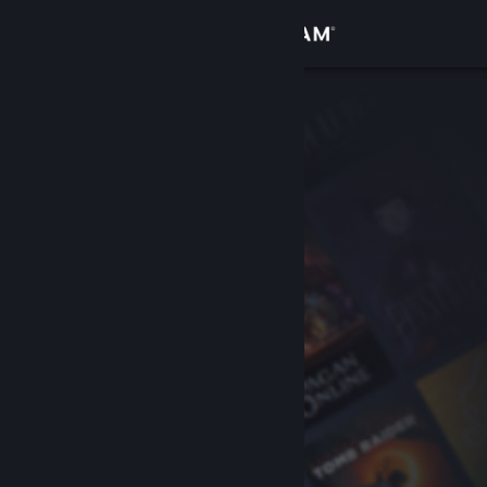
Se connecter
Magasin
Communauté
À propos
Support
Changer la langue
Télécharger l'application mobile Steam
Voir version ordi. du site