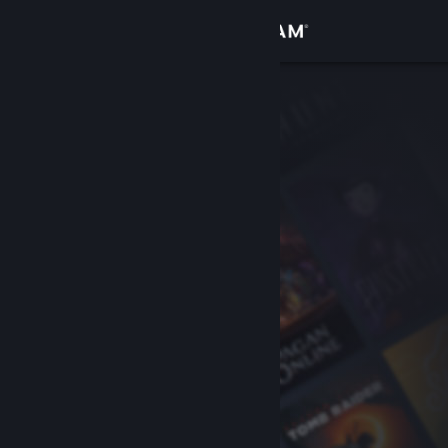
Se connecter
Magasin
Communauté
À propos
Support
Changer la langue
Télécharger l'application mobile Steam
Voir version ordi. du site