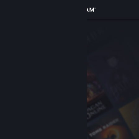
Se connecter
Magasin
Communauté
À propos
Support
Changer la langue
Télécharger l'application mobile Steam
Voir version ordi. du site