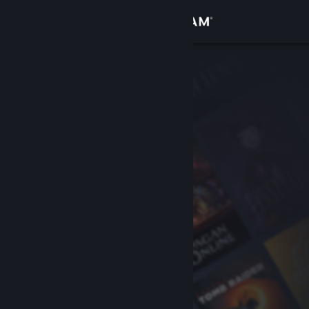
Se connecter
Magasin
Communauté
À propos
Support
Changer la langue
Télécharger l'application mobile Steam
Voir version ordi. du site