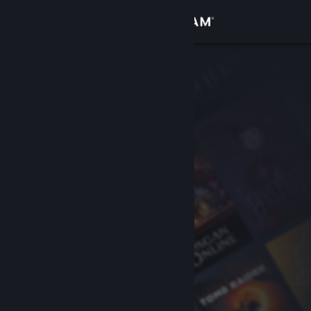
Se connecter
Magasin
Communauté
À propos
Support
Changer la langue
Télécharger l'application mobile Steam
Voir version ordi. du site