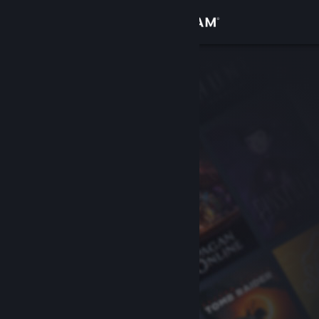
Se connecter
Magasin
Communauté
À propos
Support
Changer la langue
Télécharger l'application mobile Steam
Voir version ordi. du site