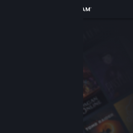
Se connecter
Magasin
Communauté
À propos
Support
Changer la langue
Télécharger l'application mobile Steam
Voir version ordi. du site