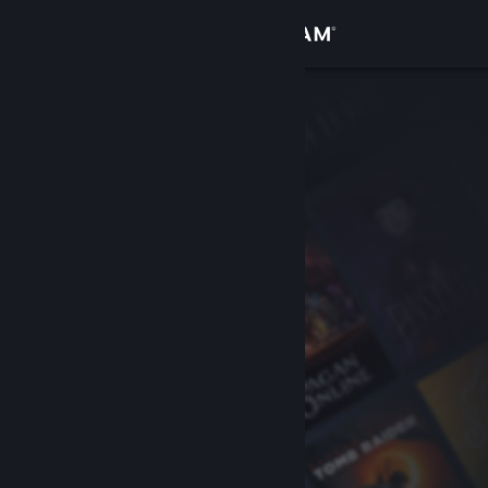
Se connecter
Magasin
Communauté
À propos
Support
Changer la langue
Télécharger l'application mobile Steam
Voir version ordi. du site