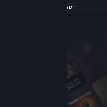
Se connecter
Magasin
Communauté
À propos
Support
Changer la langue
Télécharger l'application mobile Steam
Voir version ordi. du site