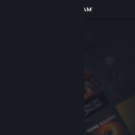
Se connecter
Magasin
Communauté
À propos
Support
Changer la langue
Télécharger l'application mobile Steam
Voir version ordi. du site