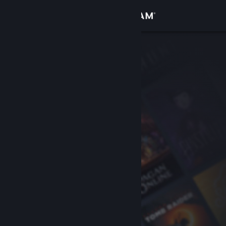
Se connecter
Magasin
Communauté
À propos
Support
Changer la langue
Télécharger l'application mobile Steam
Voir version ordi. du site