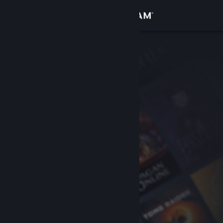
Se connecter
Magasin
Communauté
À propos
Support
Changer la langue
Télécharger l'application mobile Steam
Voir version ordi. du site